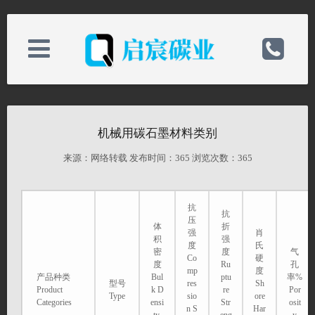
关于我们
电话：0513-82898589
机械用碳石墨材料类别
新闻中心
手机：19825218868
来源：网络转载 发布时间：
365 浏览次数：
365
产品中心
邮箱：qichenchina@163.com
抗
抗
压
体
折
强
肖
积
强
技术支持
备案号：
度
氏
密
度
气
Co
硬
度
Ru
孔
mp
度
产品种类
Bul
ptu
率%
型号
res
Sh
联系我们
Product
k D
re
Por
网址：http://www.nt-qc.com/
Type
sio
ore
Categories
ensi
Str
osit
n S
Har