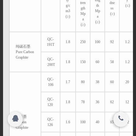
ty
eng
y
tren
dne
g/c
th
(≤)
gth
ss
联系我们
m3
Mp
Mp
(≥)
(≥)
a
a
搜索
(≥)
(≥)
关闭
QC-
1.8
250
100
92
1.2
191T
纯碳石墨
Copyright 2015-2016
Pure Carbon
名牌石墨板加工价格厂家-南通启宸碳业有限
Graphite
QC-
© 2015-2017
1.8
150
60
58
1.2
公司 All rights reserved.
200T
名牌石墨板加工价格厂家-南通启宸碳业有限
公司 All rights reserved.
QC-
1.7
80
38
60
20
106
QC-
1.8
78
36
62
12
120
碳石墨
QC-
Carbon
1.6
100
40
65
12
126
Graphite