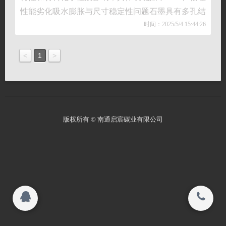
性能劣化吸水膨胀与尺寸稳定性问题石墨具有多孔结
联系我们
时间：2025/5/4 15:44:26
构（尤其是普通工业级石墨，孔隙率可达
搜索
15%-30%），潮湿环境中会吸收水分或水蒸气，导致
关闭
材料体积微小膨胀（约 0.1%-0.5% 的线…
<
1
>
Copyright 2015-2016
名牌石墨板加工价格厂家-南通启宸碳业有限
© 2015-2017
公司 All rights reserved.
名牌石墨板加工价格厂家-南通启宸碳业有限
版权所有 © 南通启宸碳业有限公司
公司 All rights reserved.